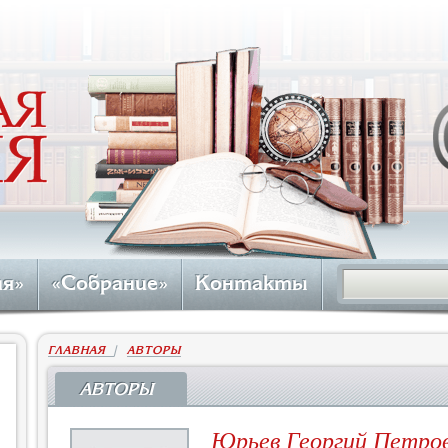
ия»
«Собрание»
Контакты
ГЛАВНАЯ
|
АВТОРЫ
АВТОРЫ
Юрьев Георгий Петро