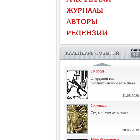
Власть и церковь
ЖУРНАЛЫ
Противостояние во время
массового голода
АВТОРЫ
1.07.2015
РЕЦЕНЗИИ
История и историческая
память
Сборник современной
КАЛЕНДАРЬ СОБЫТИЙ
исторической мысли
22.06.2015
16 том
Очередной том
библиофильского альманаха
11.05.2020
Скрипта
Седьмой том альманаха
28.05.2019
Новый вестник