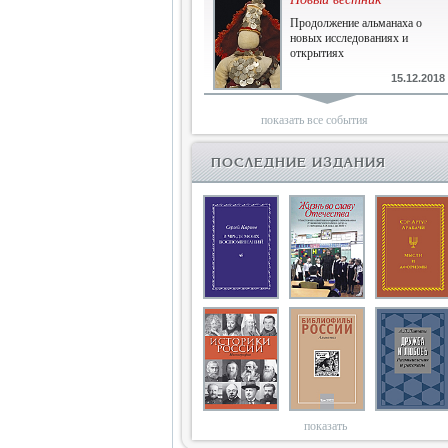
Продолжение альманаха о
новых исследованиях и
открытиях
15.12.2018
Библиофилам
показать все события
Четырнадцатый и не последний
ПОСЛЕДНИЕ ИЗДАНИЯ
10.03.2018
Двенадцатый
Новый том Вестника истории,
литературы, искусства
25.09.2017
Книги блокады
Последняя книга Т.В.Сталевой
15.06.2017
показать
Энциклопедия историков