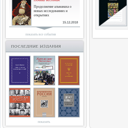
Продолжение альманаха о
новых исследованиях и
открытиях
15.12.2018
Библиофилам
показать все события
Четырнадцатый и не последний
ПОСЛЕДНИЕ ИЗДАНИЯ
10.03.2018
Двенадцатый
Новый том Вестника истории,
литературы, искусства
25.09.2017
Книги блокады
Последняя книга Т.В.Сталевой
15.06.2017
показать
Энциклопедия историков