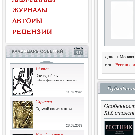
Власть и церковь
ЖУРНАЛЫ
Противостояние во время
массового голода
АВТОРЫ
1.07.2015
РЕЦЕНЗИИ
История и историческая
память
Сборник современной
КАЛЕНДАРЬ СОБЫТИЙ
исторической мысли
Доцент Московск
22.06.2015
.:
Вестник, и
Ист
16 том
Очередной том
библиофильского альманаха
Публикаци
11.05.2020
Скрипта
Особенност
Седьмой том альманаха
XIX столет
28.05.2019
Новый вестник