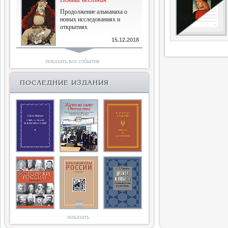
Продолжение альманаха о
новых исследованиях и
открытиях
15.12.2018
Библиофилам
показать все события
Четырнадцатый и не последний
ПОСЛЕДНИЕ ИЗДАНИЯ
10.03.2018
Двенадцатый
Новый том Вестника истории,
литературы, искусства
25.09.2017
Книги блокады
Последняя книга Т.В.Сталевой
15.06.2017
показать
Энциклопедия историков