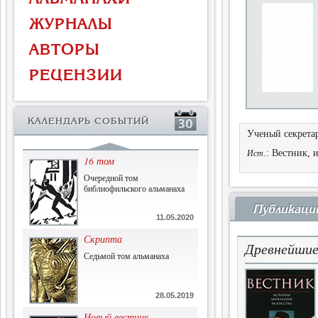
Власть и церковь
ЖУРНАЛЫ
Противостояние во время
массового голода
АВТОРЫ
1.07.2015
РЕЦЕНЗИИ
История и историческая
память
Сборник современной
КАЛЕНДАРЬ СОБЫТИЙ
исторической мысли
Ученый секрета
22.06.2015
.: Вестник, 
Ист
16 том
Очередной том
библиофильского альманаха
Публикаци
11.05.2020
Скрипта
Древнейшие
Седьмой том альманаха
28.05.2019
Новый вестник