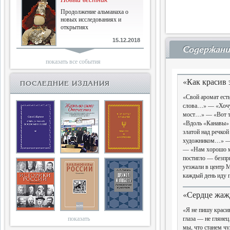
Продолжение альманаха о
новых исследованиях и
открытиях
15.12.2018
Содержани
Библиофилам
показать все события
Четырнадцатый и не последний
«Как красив 
ПОСЛЕДНИЕ ИЗДАНИЯ
«Свой аромат ест
10.03.2018
слова…» — «Хочу
Двенадцатый
мост…» — «Вот т
«Вдоль «Канавы»
Новый том Вестника истории,
златой над речк
литературы, искусства
художником…» — 
— «Нам хорошо м
25.09.2017
постигло — безп
уезжали в центр
Книги блокады
каждый день иду
Последняя книга Т.В.Сталевой
«Сердце жаж
«Я не пишу крас
15.06.2017
показать
глаза — не глян
Энциклопедия историков
мы, что станем ч