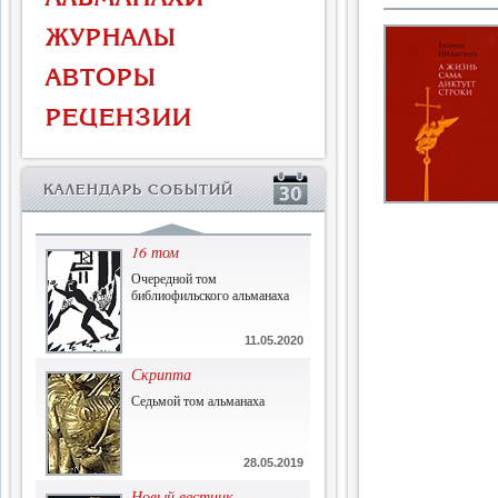
Власть и церковь
ЖУРНАЛЫ
Противостояние во время
массового голода
АВТОРЫ
1.07.2015
РЕЦЕНЗИИ
История и историческая
память
Сборник современной
КАЛЕНДАРЬ СОБЫТИЙ
исторической мысли
22.06.2015
16 том
Очередной том
библиофильского альманаха
11.05.2020
Скрипта
Седьмой том альманаха
28.05.2019
Новый вестник