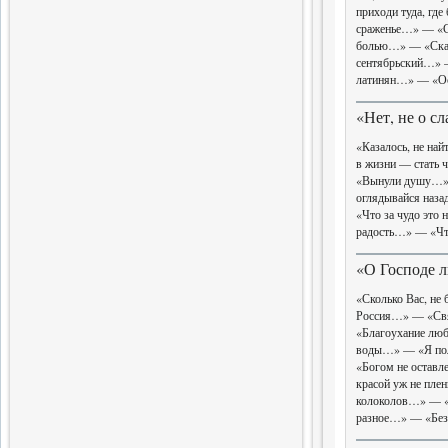
приходи туда, гд
Завершен выпуск трехтомного
сраженье…» — «Се
издания словаря
болью…» — «Сказ
сентябрьский…» —
14.06.2017
латинян…» — «О
Слова поэта
«Нет, не о с
Четвертая книга поэтической
серии
«Казалось, не на
в жизни — стать
«Вынули душу…» 
5.04.2017
оглядывайся наз
Новые Библиофилы
«Что за чудо это
радость…» — «Чт
Вышел в свет очередной том
«О Господе 
31.03.2017
«Сколько Вас, не
Россия…» — «Свя
Завершающая глава
«Благоухание лю
истории меньшевизма
воды…» — «Я по
Вышла седьмая часть
«Богом не остав
монографии
красой уж не пл
колоколов…» — «
20.02.2017
разное…» — «Бе
Одиннадцатый вестник