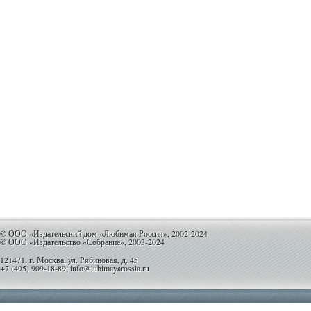
© ООО «Издательский дом «Любимая Россия», 2002-2024
© ООО «Издательство «Собрание», 2003-2024
121471, г. Москва, ул. Рябиновая, д. 45
+7 (495) 909-18-89; info@lubimayarossia.ru