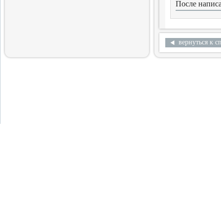
После написа
Готовится выход очередного
тома альманаха
2.04.2016
вернуться к с
Продолжение истории
меньшевизма
Выходит шестая часть
многотомной монографии
29.03.2016
12 Библиофилов
Вышел в свет очередной том
альманаха «Библиофилы
России»
28.03.2016
История Польши,
история России
Вышел в свет сборник статей
28.02.2016
Лирика Я.Волиру
Выход собрания избранных