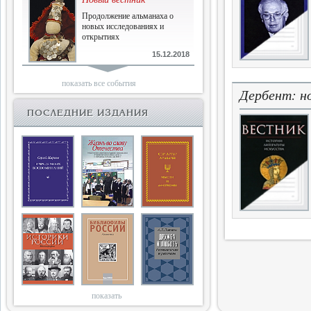
Продолжение альманаха о
новых исследованиях и
открытиях
15.12.2018
Библиофилам
показать все события
Дербент: н
Четырнадцатый и не последний
ПОСЛЕДНИЕ ИЗДАНИЯ
10.03.2018
Двенадцатый
Новый том Вестника истории,
литературы, искусства
25.09.2017
Книги блокады
Последняя книга Т.В.Сталевой
15.06.2017
показать
Энциклопедия историков