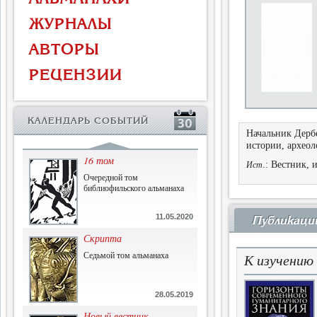
Власть и церковь
ЖУРНАЛЫ
Противостояние во время
массового голода
АВТОРЫ
1.07.2015
РЕЦЕНЗИИ
История и историческая
память
Сборник современной
КАЛЕНДАРЬ СОБЫТИЙ
исторической мысли
Начальник Дерб
22.06.2015
истории, археол
16 том
.: Вестник, 
Ист
Очередной том
библиофильского альманаха
11.05.2020
Публикаци
Скрипта
Седьмой том альманаха
К изучению
28.05.2019
Новый вестник