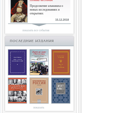
Продолжение альманаха о
новых исследованиях и
открытиях
15.12.2018
Библиофилам
показать все события
Четырнадцатый и не последний
ПОСЛЕДНИЕ ИЗДАНИЯ
10.03.2018
Двенадцатый
Новый том Вестника истории,
литературы, искусства
25.09.2017
Книги блокады
Последняя книга Т.В.Сталевой
15.06.2017
показать
Энциклопедия историков