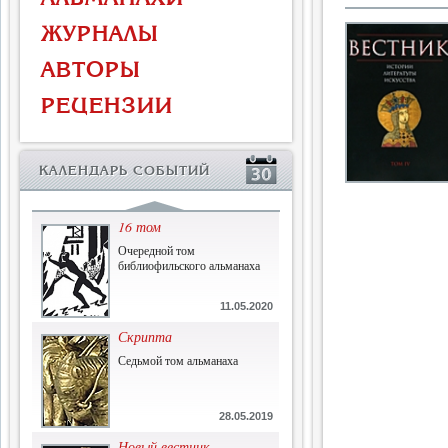
Власть и церковь
ЖУРНАЛЫ
Противостояние во время
массового голода
АВТОРЫ
1.07.2015
РЕЦЕНЗИИ
История и историческая
память
Сборник современной
КАЛЕНДАРЬ СОБЫТИЙ
исторической мысли
22.06.2015
16 том
Очередной том
библиофильского альманаха
11.05.2020
Скрипта
Седьмой том альманаха
28.05.2019
Новый вестник