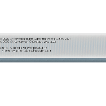
© ООО «Издательский дом «Любимая Россия», 2002-2024
© ООО «Издательство «Собрание», 2003-2024
121471, г. Москва, ул. Рябиновая, д. 45
+7 (495) 909-18-89; info@lubimayarossia.ru