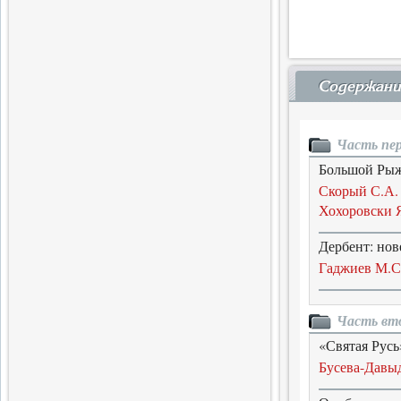
Завершен выпуск трехтомного
издания словаря
14.06.2017
Содержани
Слова поэта
Четвертая книга поэтической
серии
Часть пер
5.04.2017
Большой Рыж
Новые Библиофилы
Скорый С.А.
Хохоровски 
Вышел в свет очередной том
Дербент: но
31.03.2017
Гаджиев М.С
Завершающая глава
истории меньшевизма
Часть вт
Вышла седьмая часть
монографии
«Святая Русь
20.02.2017
Бусева-Давы
Одиннадцатый вестник