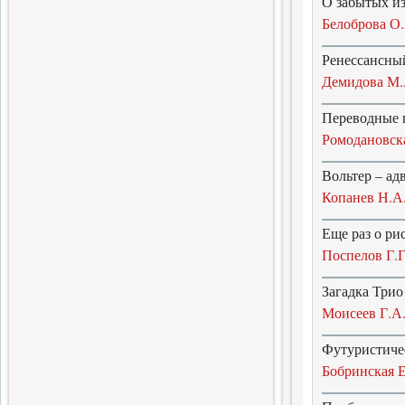
О забытых и
Готовится выход очередного
тома альманаха
Белоброва О.
Ренессансны
2.04.2016
Демидова М.
Продолжение истории
меньшевизма
Переводные п
Выходит шестая часть
многотомной монографии
Ромодановска
29.03.2016
Вольтер – ад
12 Библиофилов
Копанев Н.А
Вышел в свет очередной том
альманаха «Библиофилы
Еще раз о р
России»
Поспелов Г.Г
28.03.2016
История Польши,
Загадка Трио
история России
Моисеев Г.А
Вышел в свет сборник статей
Футуристиче
28.02.2016
Бобринская Е
Лирика Я.Волиру
Выход собрания избранных