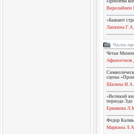
Проблема кон
стихотворений
Виролайнен 
1.11.2015
«Бывают стр
Иконография науки
Лапкина Г.А
прошлого и настоящего
Биографии историков глазами
их времени
Часть тре
2.10.2015
Четьи Минеи:
Исследование древнего
Афиногенов 
мира
Четвертый том
Символическ
альманаха «Scripta antiqua»
сцены «Прои
1.10.2015
Шалина И.А.
Четыре Я
«Великий кня
Воспоминания и размышления
периода Эдо
о Константине Симонове
Ермакова Л.
1.10.2015
Федор Калмы
Власть и церковь
Маркина Л.А
Противостояние во время