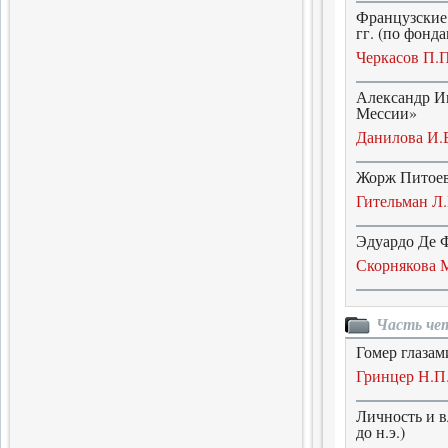
массового голода
Французские 
гг. (по фон
1.07.2015
Черкасов П.П
История и историческая
память
Александр Ив
Мессии»
Сборник современной
исторической мысли
Данилова И.
22.06.2015
Жорж Питоев
16 том
Гительман Л.
Очередной том
библиофильского альманаха
Эдуардо Де 
Скорнякова М
11.05.2020
Скрипта
Седьмой том альманаха
Часть чет
Гомер глазам
Гринцер Н.П
28.05.2019
Новый вестник
Личность и в
до н.э.)
Продолжение альманаха о
новых исследованиях и