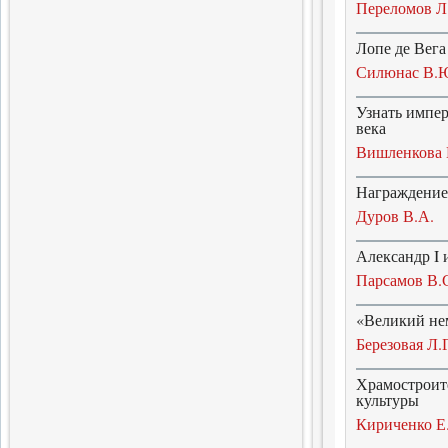
Переломов Л
открытиях
15.12.2018
Лопе де Вега
Силюнас В.
Узнать импер
века
Вишленкова 
Награждение
Дуров В.А.
Александр I 
Парсамов В.
«Великий нем
Березовая Л.Г
Храмостроите
культуры
Кириченко Е